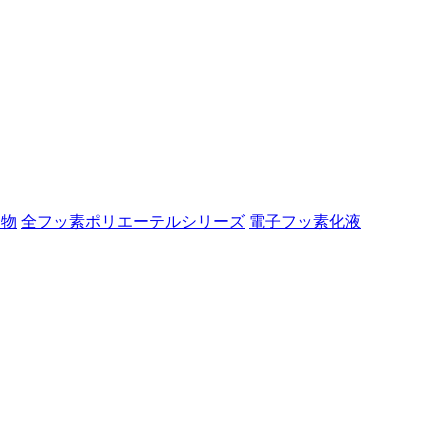
合物
全フッ素ポリエーテルシリーズ
電子フッ素化液