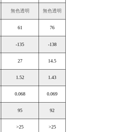
無色透明
無色透明
61
76
-135
-138
27
14.5
1.52
1.43
0.068
0.069
95
92
>25
>25