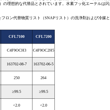
素）の理想的な代替品とされています。水素フッ化エーテルは
ロン代替物質リスト（SNAPリスト）の洗浄剤および冷媒として
CFL7100
CFL7200
C4F9OCH3
C4F9OC2H5
163702-08-7
163702-06-5
250
264
≥99.5
≥99.5
<2.0
<2.0