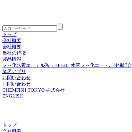
トップ
会社概要
会社概要
当社の特徴
製品情報
フッ化水素エーテル系（HFEs）
水素フッ化エーテル共沸混
業界アプリ
お問い合わせ
お問い合わせ
CHEMFISH TOKYO 株式会社
ENGLISH
トップ
会社概要