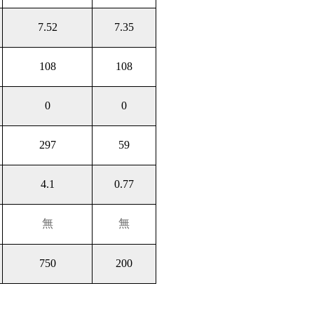
7.52
7.35
108
108
0
0
297
59
4.1
0.77
無
無
750
200