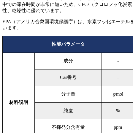
中での滞在時間が非常に短いため、CFCs（クロロフッ化炭
性、乾燥性に優れています。
EPA（アメリカ合衆国環境保護庁）は、水素フッ化エーテルをフ
います。
性能パラメータ
成分
-
Cas
番号
-
分子量
g/mol
材料説明
純度
%
不揮発分含有量
ppm