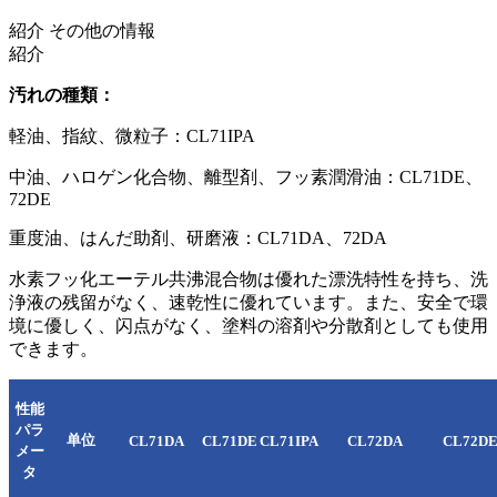
紹介
その他の情報
紹介
汚れの種類：
軽油、指紋、微粒子：CL71IPA
中油、ハロゲン化合物、離型剤、フッ素潤滑油：CL71DE、
72DE
重度油、はんだ助剤、研磨液：CL71DA、72DA
水素フッ化エーテル共沸混合物は優れた漂洗特性を持ち、洗
浄液の残留がなく、速乾性に優れています。また、安全で環
境に優しく、闪点がなく、塗料の溶剤や分散剤としても使用
できます。
性能
パラ
单
位
CL71DA
CL71DE
CL71IPA
CL72DA
CL72D
メー
タ