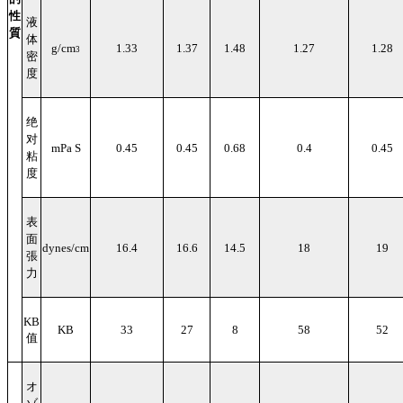
性
液
質
体
g/cm
1.33
1.37
1.48
1.27
1.28
3
密
度
绝
对
mPa S
0.45
0.45
0.68
0.4
0.45
粘
度
表
面
dynes/cm
16.4
16.6
14.5
18
19
張
力
KB
KB
33
27
8
58
52
值
オ