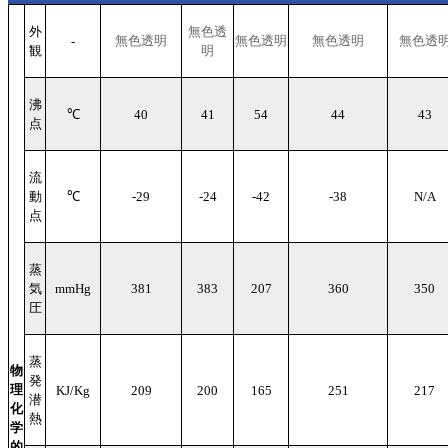
外
無色透
無色透明
無色透明
無色透明
無色透
-
観
明
沸
℃
40
41
54
44
43
点
流
動
℃
-29
-24
-42
-38
N/A
点
蒸
気
mmHg
381
383
207
360
350
圧
蒸
物
発
理
KJ/Kg
209
200
165
251
217
潜
化
熱
学
的