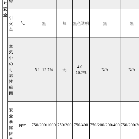
命
と
安
全
引
火
℃
無
無
無色透明
無
無
点
空
気
中
の
4.0–
可
-
5.1–12.7%
无
N/A
N/A
16.7%
燃
性
範
囲
安
全
暴
ppm
750/200/1000
750/200
750/400
750/200/200/400
750/200/2
露
限