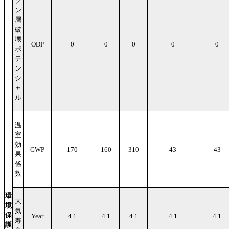
ゾ
ン
層
破
壊
ODP
0
0
0
0
0
ポ
テ
ン
シ
ャ
ル
温
室
効
GWP
170
160
310
43
43
果
係
数
環
大
境
気
保
Year
4.1
4.1
4.1
4.1
4.1
寿
護