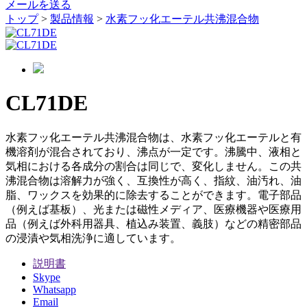
メールを送る
トップ
>
製品情報
>
水素フッ化エーテル共沸混合物
CL71DE
水素フッ化エーテル共沸混合物は、水素フッ化エーテルと有
機溶剤が混合されており、沸点が一定です。沸騰中、液相と
気相における各成分の割合は同じで、変化しません。この共
沸混合物は溶解力が強く、互換性が高く、指紋、油汚れ、油
脂、ワックスを効果的に除去することができます。電子部品
（例えば基板）、光または磁性メディア、医療機器や医療用
品（例えば外科用器具、植込み装置、義肢）などの精密部品
の浸漬や気相洗浄に適しています。
説明書
Skype
Whatsapp
Email