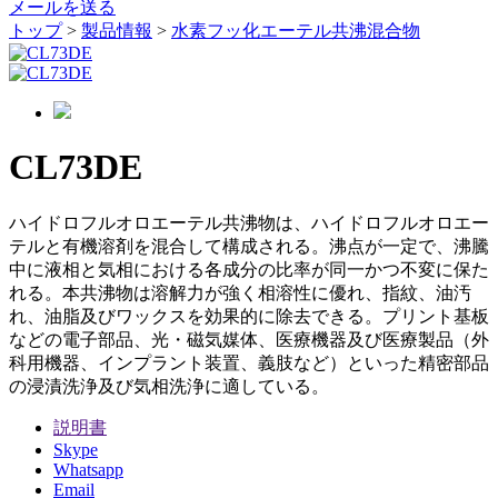
メールを送る
トップ
>
製品情報
>
水素フッ化エーテル共沸混合物
CL73DE
ハイドロフルオロエーテル共沸物は、ハイドロフルオロエー
テルと有機溶剤を混合して構成される。沸点が一定で、沸騰
中に液相と気相における各成分の比率が同一かつ不変に保た
れる。本共沸物は溶解力が強く相溶性に優れ、指紋、油汚
れ、油脂及びワックスを効果的に除去できる。プリント基板
などの電子部品、光・磁気媒体、医療機器及び医療製品（外
科用機器、インプラント装置、義肢など）といった精密部品
の浸漬洗浄及び気相洗浄に適している。
説明書
Skype
Whatsapp
Email