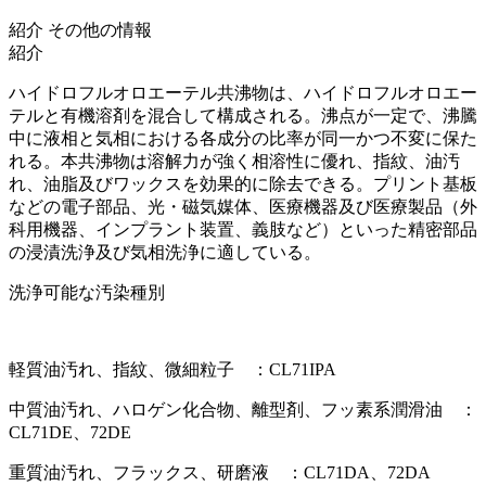
紹介
その他の情報
紹介
ハイドロフルオロエーテル共沸物は、ハイドロフルオロエー
テルと有機溶剤を混合して構成される。沸点が一定で、沸騰
中に液相と気相における各成分の比率が同一かつ不変に保た
れる。本共沸物は溶解力が強く相溶性に優れ、指紋、油汚
れ、油脂及びワックスを効果的に除去できる。プリント基板
などの電子部品、光・磁気媒体、医療機器及び医療製品（外
科用機器、インプラント装置、義肢など）といった精密部品
の浸漬洗浄及び気相洗浄に適している。
洗浄可能な汚染種別
軽質油汚れ、指紋、微細粒子 ：CL71IPA
中質油汚れ、ハロゲン化合物、離型剤、フッ素系潤滑油 ：
CL71DE、72DE
重質油汚れ、フラックス、研磨液 ：CL71DA、72DA