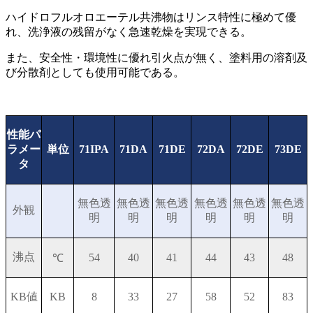
ハイドロフルオロエーテル共沸物はリンス特性に極めて優
れ、洗浄液の残留がなく急速乾燥を実現できる。
また、安全性・環境性に優れ引火点が無く、塗料用の溶剤及
び分散剤としても使用可能である。
性能パ
ラメー
単位
71IPA
71DA
71DE
72DA
72DE
73DE
タ
無色透
無色透
無色透
無色透
無色透
無色透
外観
明
明
明
明
明
明
沸点
54
40
41
44
43
48
℃
KB値
KB
8
33
27
58
52
83